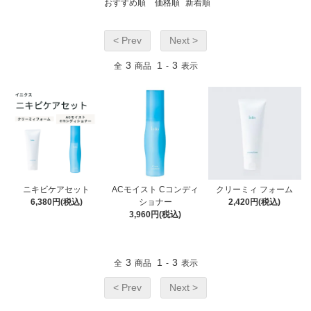
おすすめ順
価格順
新着順
< Prev
Next >
3
1
3
全
商品
-
表示
ニキビケアセット
ACモイスト Cコンディ
クリーミィ フォーム
6,380円(税込)
ショナー
2,420円(税込)
3,960円(税込)
3
1
3
全
商品
-
表示
< Prev
Next >