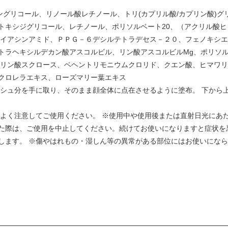
ングリコール、リノール酸レチノール、トリ(カプリル酸/カプリン酸)グリ
トキシジグリコール、レチノール、ポリソルベート20、（アクリル酸ヒ
ナイアシンアミド、ＰＰＧ－６デシルテトラデセス－２０、フェノキシ
トラヘキシルデカン酸アスコルビル、リン酸アスコルビルMg、ポリソル
ウリン酸スクロース、ベヘントリモニウムクロリド、クエン酸、ヒマワリ
クロレラエキス、ローズマリー葉エキス
ッシュ分を手に取り、そのまま顔全体に点在させるように塗布。 下から
かよく注意してご使用ください。 ※使用中や使用後または直射日光にあ
た際は、ご使用を中止してください。続けてお使いになりますと症状を
します。 ※傷やはれもの・湿しん等の異常がある部位にはお使いになら