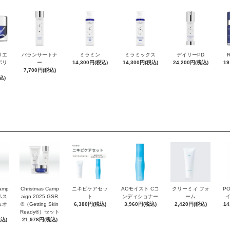
リエ
バランサートナ
ミラミン
ミラミックス
デイリーPD
ポリ
ー
14,300円(税込)
14,300円(税込)
24,200円(税込)
19
7,700円(税込)
込)
Camp
Christmas Camp
ニキビケアセッ
ACモイスト Cコ
クリーミィ フォ
P
 ベス
aign 2025 GSR
ト
ンディショナー
ーム
ュオ
®（Getting Skin
6,380円(税込)
3,960円(税込)
2,420円(税込)
14
Ready®）セット
税込)
21,978円(税込)