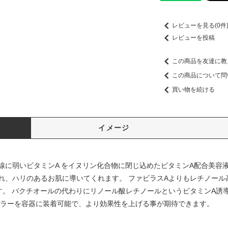
レビューを見る(0件
レビューを投稿
この商品を友達に教
この商品について問
買い物を続ける
イメージ
線に弱いビタミンA をイヌリン化合物に閉じ込めたビタミンA配合美容液
れ、ハリのあるお肌に導いてくれます。 ファビラスAよりもレチノール
す。 バクチオールの代わりにリノール酸レチノールというビタミンA誘
ーラーを容器に装着可能で、より効果性を上げる事が期待できます。