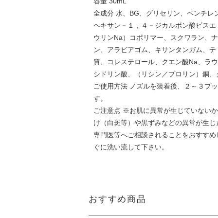
容量 30mL
全成分 水、BG、グリセリン、ペンチレ
ヘキサン－１，４－ジカルボン酸ビスエ
ウリンNa）コポリマー、スクワラン、
ン、アラビアゴム、キサンタンガム、テ
質、コレステロール、クエン酸Na、ラ
シドリン酸、（リシン／プロリン）銅、
ご使用方法 ノズルを装着後、２～３プ
す。
ご注意点 ※お肌に異常が生じていない
け（白斑等）や黒ずみなどの異常が生じ
専門医等へご相談されることをおすすめ
ぐに洗い流して下さい。
おすすめ商品