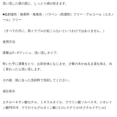
洗い流した後の肌に、しっとり感が続きます。
■低刺激性・無香料・無着色・パラベン（防腐剤）フリー・アルコール（エタノ
ール）フリー
（すべての方に、肌トラブルが起こらないというわけではありません。）
使用方法
適量は3～4プッシュ。洗い流しタイプ。
乾いた手に適量をとり、お顔全体になじませ、少量の水かぬるま湯を加え、白
く変わったら洗い流します。
その後、肌に合った洗顔料で洗顔してください。
成分表示
エチルヘキサン酸セチル、ミネラルオイル、ラウリン酸ソルベス-6、ジオレイ
ン酸PEG-8、ラウロイルグルタミン酸ジ(コレステリル/オクチルドデシル)