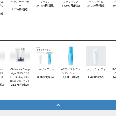
リエ
バランサートナ
ミラミン
ミラミックス
デイリーPD
ポリ
ー
14,300円(税込)
14,300円(税込)
24,200円(税込)
19
7,700円(税込)
込)
Camp
Christmas Camp
ニキビケアセッ
ACモイスト Cコ
クリーミィ フォ
P
 ベス
aign 2025 GSR
ト
ンディショナー
ーム
ュオ
®（Getting Skin
6,380円(税込)
3,960円(税込)
2,420円(税込)
14
Ready®）セット
税込)
21,978円(税込)