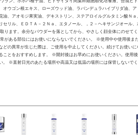
クワラン、ホホバ種子油、ヒトサイタイ間葉幹細胞順化培養液、合成ヒト
、オウゴン根エキス、ローズウッド油、ラバンデュラハイブリダ油、ア
花油、アオモジ果実油、デキストリン、ステアロイルグルタミン酸Ｎａ
リセリル、ＥＤＴＡ－２Ｎａ、エタノール、，２－ヘキサンジオール、
量取ります。余分なパウダーを落としてから、やさしく顔全体にのせて
異常がある部位にはお使いにならないでください。 ※使用中や使用後ま
などの異常が生じた際は、ご使用を中止してください。続けてお使いに
ることをおすすめします。 ※開封後はお早めにお使いください。使用後
い。 ※直射日光のあたる場所や高温又は低温の場所には保管しないで