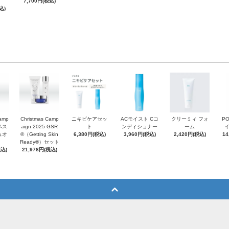
7,700円(税込)
込)
Camp
Christmas Camp
ニキビケアセッ
ACモイスト Cコ
クリーミィ フォ
P
 ベス
aign 2025 GSR
ト
ンディショナー
ーム
ュオ
®（Getting Skin
6,380円(税込)
3,960円(税込)
2,420円(税込)
14
Ready®）セット
税込)
21,978円(税込)