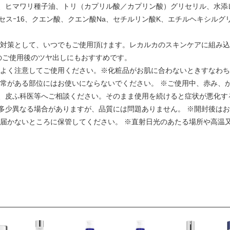
、ヒマワリ種子油、トリ（カプリル酸／カプリン酸）グリセリル、水添レ
セスｰ16、クエン酸、クエン酸Na、セチルリン酸K、エチルヘキシルグリ
燥対策として、いつでもご使用頂けます。レカルカのスキンケアに組み込
のご使用後のツヤ出しにもおすすめです。
かよく注意してご使用ください。※化粧品がお肌に合わないときすなわ
異常がある部位にはお使いにならないでください。 ※ご使用中、赤み、
、皮ふ科医等へご相談ください。そのまま使用を続けると症状が悪化す
多少異なる場合がありますが、品質には問題ありません。 ※開封後はお
の届かないところに保管してください。 ※直射日光のあたる場所や高温