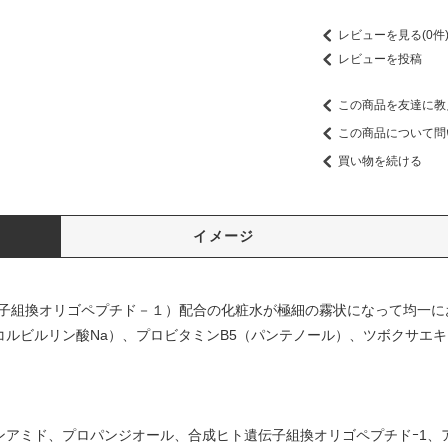
レビューを見る(0件
レビューを投稿
この商品を友達に教
この商品について問
買い物を続ける
イメージ
伝子組換オリゴペプチド－１）配合の化粧水が極細の霧状になって均一に
コルビルリン酸Na）、プロビタミンB5（パンテノール）、ツボクサエ
ンアミド、プロパンジオール、合成ヒト遺伝子組換オリゴペプチドｰ1、