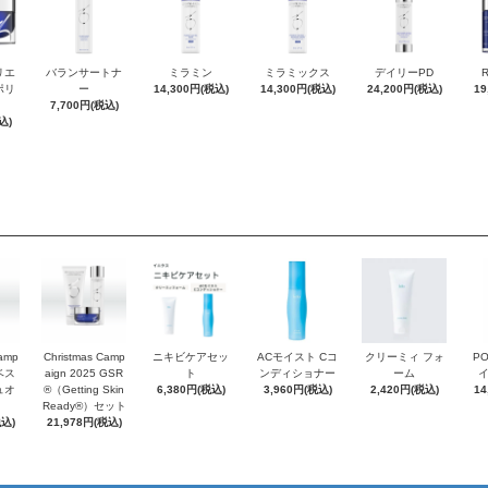
リエ
バランサートナ
ミラミン
ミラミックス
デイリーPD
ポリ
ー
14,300円(税込)
14,300円(税込)
24,200円(税込)
19
7,700円(税込)
込)
Camp
Christmas Camp
ニキビケアセッ
ACモイスト Cコ
クリーミィ フォ
P
 ベス
aign 2025 GSR
ト
ンディショナー
ーム
ュオ
®（Getting Skin
6,380円(税込)
3,960円(税込)
2,420円(税込)
14
Ready®）セット
税込)
21,978円(税込)