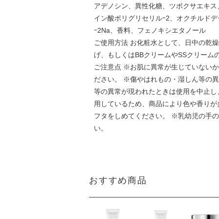
アデノシン、異性化糖、ツボクサエキス
イン酸ポリグリセリルｰ2、オクチルドデ
ｰ2Na、香料、フェノキシエタノール
ご使用方法 お化粧水として、日中の乾
げ、もしくはBBクリームやSSクリーム
ご注意点 ※お肌に異常が生じていない
ださい。 ※傷やはれもの・湿しん等の
等の異常が現われたときは使用を中止し
用しているため、商品により色や香りが
フタをしめてください。 ※乳幼児の手
い。
おすすめ商品