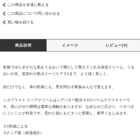
この商品を友達に教える
この商品について問い合わせる
買い物を続ける
商品説明
イメージ
レビュー(0)
乾燥でゆらぎがちな肌をうるおいで満たして整えてくれる保湿クリーム。うる
おいの先、肌荒れや肌ダメージケア※1まで。より強く美しく。
顔だけでなく、体の乾燥にも。男女問わず家族みんなで使えます。
シカプラスト リペアクリームはシアバター配合※2のバームテクスチャーで
す。肌にのせた瞬間は濃厚な感触がありますが、なめらかに広がり、ベタつき
にくいことが特長です。荒れた肌にもピタッと密着し、素早くなじみます。
※1乾燥による
※2 シア脂（保湿成分）